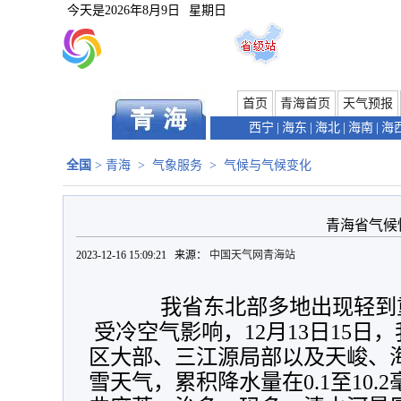
今天是
2026年8月9日
星期日
首页
青海首页
天气预报
西宁
|
海东
|
海北
|
海南
|
海
全国
>
青海
>
气象服务
>
气候与气候变化
青海省气候
2023-12-16 15:09:21 来源：
中国天气网青海站
我省东北部多地出现轻到
 受冷空气影响，12月13日15日，我省祁连山区、东部农业
区大部、三江源局部以及天峻、
雪天气，累积降水量在0.1至10