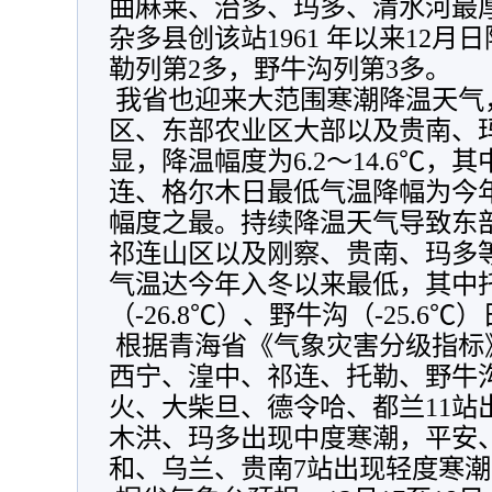
曲麻莱、治多、玛多、清水河最厚
杂多县创该站1961 年以来12
勒列第2多，野牛沟列第3多。
 我省也迎来大范围寒潮降温天气，柴达木盆地、祁连山
区、东部农业区大部以及贵南、
显，降温幅度为6.2～14.6℃
连、格尔木日最低气温降幅为今
幅度之最。持续降温天气导致东
祁连山区以及刚察、贵南、玛多等
气温达今年入冬以来最低，其中托勒
（-26.8℃）、野牛沟（-25.6
 根据青海省《气象灾害分级指标》（DB63/T372-2018），
西宁、湟中、祁连、托勒、野牛
火、大柴旦、德令哈、都兰11站
木洪、玛多出现中度寒潮，平安
和、乌兰、贵南7站出现轻度寒潮