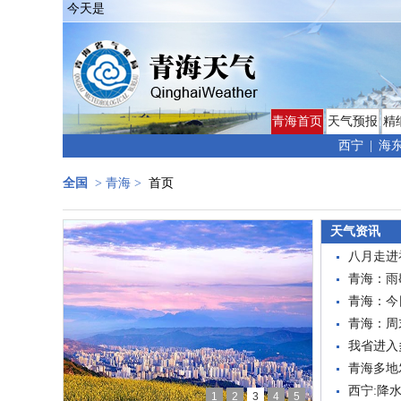
今天是
青海首页
天气预报
精
西宁
|
海
全国
>
青海
>
首页
天气资讯
八月走进
青海：雨
​青海：
青海：周
我省进入
青海多地
西宁:降
1
2
3
4
5