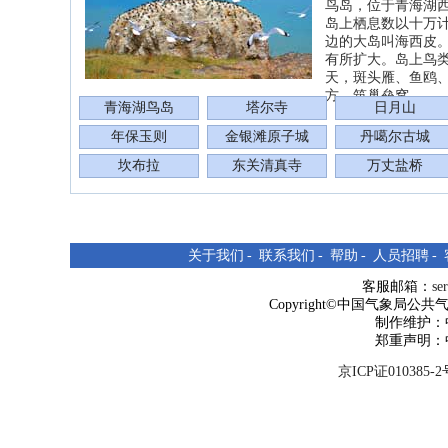
鸟岛，位于青海湖
岛上栖息数以十万
边的大岛叫海西皮
有所扩大。岛上鸟
天，斑头雁、鱼鸥
方，筑巢垒窝。
青海湖鸟岛
塔尔寺
日月山
年保玉则
金银滩原子城
丹噶尔古城
坎布拉
东关清真寺
万丈盐桥
关于我们
-
联系我们
-
帮助
-
人员招聘
-
客服邮箱：
se
Copyright©中国气象局公共气象服
制作维护：
郑重声明：
京ICP证010385-2