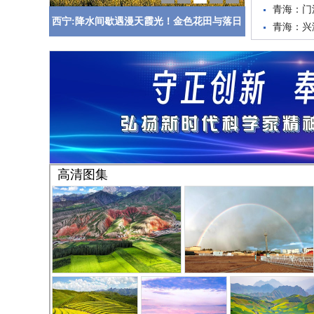
青海：门
西宁:降水间歇遇漫天霞光！金色花田与落日
青海：兴
青海：西
同框
我省将迎
高清图集