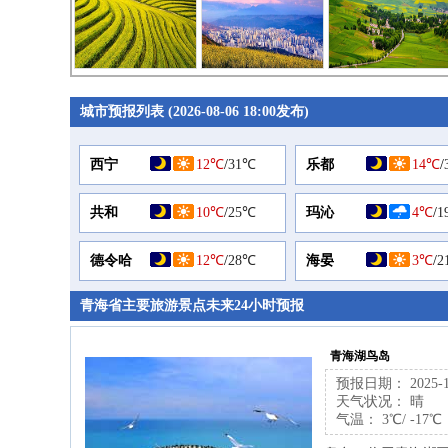
城市预报列表 (2026-08-06 18:00发布)
西宁
12℃
/
31℃
乐都
14℃
/
共和
10℃
/
25℃
玛沁
4℃
/
1
德令哈
12℃
/
28℃
海晏
3℃
/
2
青海省主要旅游景点未来24小时预报
青海湖鸟岛
预报日期： 2025-11-
天气状况： 晴
气温： 3℃/ -17℃