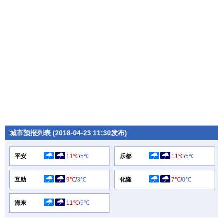
城市预报列表 (2018-04-23 11:30发布)
平安
11℃
/
5℃
乐都
11℃
/
5℃
互助
9℃
/
3℃
化隆
7℃
/
0℃
海东
11℃
/
5℃