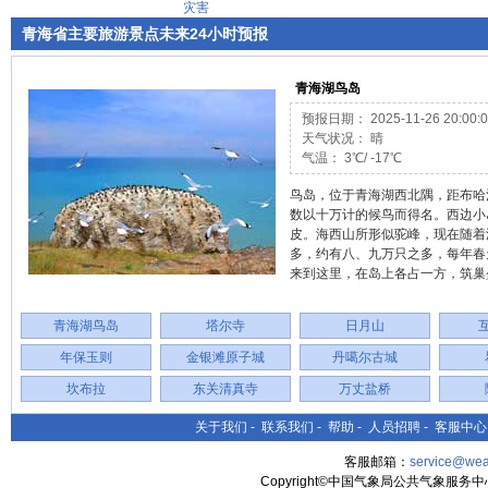
灾害
青海省主要旅游景点未来24小时预报
青海湖鸟岛
预报日期： 2025-11-26 20:00:0
天气状况： 晴
气温： 3℃/ -17℃
鸟岛，位于青海湖西北隅，距布哈
数以十万计的候鸟而得名。西边小
皮。海西山所形似驼峰，现在随着
多，约有八、九万只之多，每年春
来到这里，在岛上各占一方，筑巢
青海湖鸟岛
塔尔寺
日月山
年保玉则
金银滩原子城
丹噶尔古城
坎布拉
东关清真寺
万丈盐桥
关于我们
-
联系我们
-
帮助
-
人员招聘
-
客服中心
客服邮箱：
service@wea
Copyright©中国气象局公共气象服务中心 All