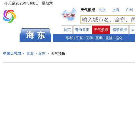
今天是
2026年8月8日
星期六
天气预报
北京
上海
广州
首页
青海首页
天气预报
精细预报
大
青海
乐都
|
平安
|
民和
|
互助
|
化隆
|
循化
中国天气网
>
青海
>
海东
>
天气预报