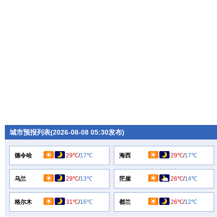
城市预报列表(2026-08-08 05:30发布)
德令哈
29℃
/
17℃
海西
29℃
/
17℃
乌兰
29℃
/
13℃
茫崖
26℃
/
14℃
格尔木
31℃
/
16℃
都兰
26℃
/
12℃