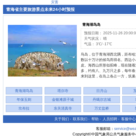
灾害
青海省主要旅游景点未来24小时预报
青海湖鸟岛
预报日期： 2025-11-26 20:00:0
天气状况： 晴
气温： 3℃/ -17℃
鸟岛，位于青海湖西北隅，距布哈
数以十万计的候鸟而得名。西边小
皮。海西山所形似驼峰，现在随着
多，约有八、九万只之多，每年春
来到这里，在岛上各占一方，筑巢
青海湖鸟岛
塔尔寺
日月山
年保玉则
金银滩原子城
丹噶尔古城
坎布拉
东关清真寺
万丈盐桥
关于我们
-
联系我们
-
帮助
-
人员招聘
-
客服中心
客服邮箱：
service@wea
Copyright©中国气象局公共气象服务中心 All