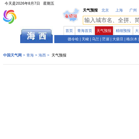
今天是
2026年8月7日
星期五
天气预报
北京
上海
广州
首页
青海首页
天气预报
精细预报
大
青海
德令哈
|
天峻
|
乌兰
|
茫崖
|
大柴旦
|
格尔木
中国天气网
>
青海
>
海西
>
天气预报