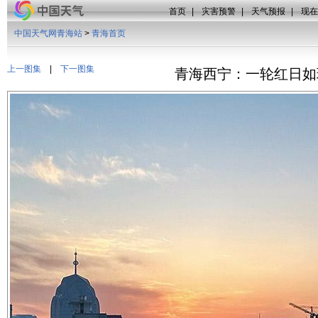
首页
|
灾害预警
|
天气预报
|
现在
中国天气网青海站
>
青海首页
上一图集
|
下一图集
青海西宁：一轮红日如