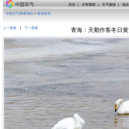
首页
|
灾害预警
|
天气预报
|
现在
中国天气网青海站
>
青海首页
上一图集
|
下一图集
青海：天鹅作客冬日黄