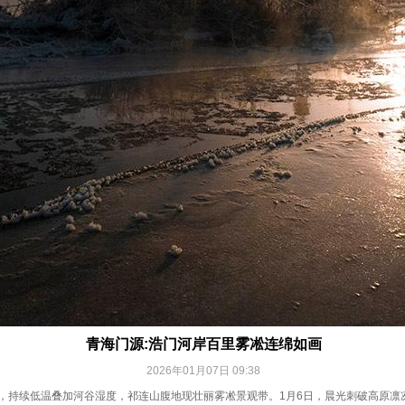
青海门源:浩门河岸百里雾凇连绵如画
2026年01月07日 09:38
天，持续低温叠加河谷湿度，祁连山腹地现壮丽雾凇景观带。1月6日，晨光刺破高原凛