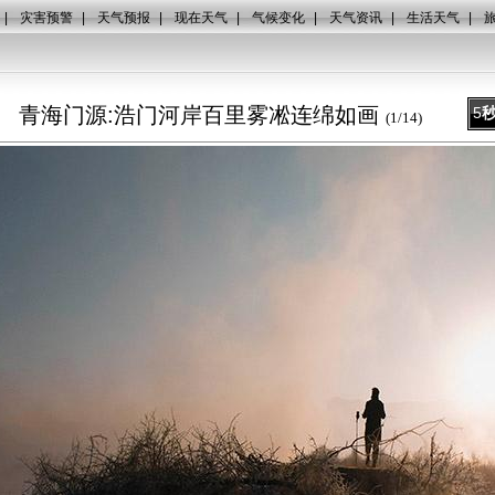
|
灾害预警
|
天气预报
|
现在天气
|
气候变化
|
天气资讯
|
生活天气
|
青海门源:浩门河岸百里雾凇连绵如画
5
(
1
/
14
)