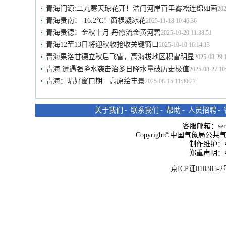
青海门源:二九寒天琼花开！浩门河岸百里雾凇连绵如画
202
青海贵南：-16.2℃！窗棂凝冰花
2025-11-18 10:46:36
青海贵德：金秋十月 丹霞流金黄河碧
2025-10-20 11:38:51
青海12至13日将迎秋收抢收关键窗口
2025-10-10 16:14:13
青海果洛甘德立秋后飞雪，高海拔地区积雪明显
2025-08-29 
青海:遭遇强降水袭击治多日降水量破历史极值
2025-08-27 10
青海：晴好窗口期 高原绘丰景
2025-08-15 11:30:27
关于我们
-
联系我们
-
帮助
-
人员招聘
-
客服邮箱：
se
Copyright©中国气象局公共气象服
制作维护：
郑重声明：
京ICP证010385-2