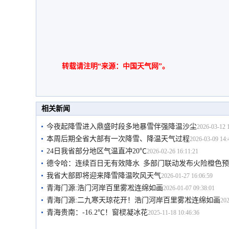
转载请注明“来源：中国天气网”。
相关新闻
今夜起降雪进入鼎盛时段多地暴雪伴强降温沙尘
2026-03-12 
本周后期全省大部有一次降雪、降温天气过程
2026-03-09 14:
24日我省部分地区气温直冲20℃
2026-02-26 16:11:21
德令哈：连续百日无有效降水 多部门联动发布火险橙色
我省大部即将迎来降雪降温吹风天气
2026-01-27 16:06:59
青海门源:浩门河岸百里雾凇连绵如画
2026-01-07 09:38:01
青海门源:二九寒天琼花开！浩门河岸百里雾凇连绵如画
202
青海贵南：-16.2℃！窗棂凝冰花
2025-11-18 10:46:36