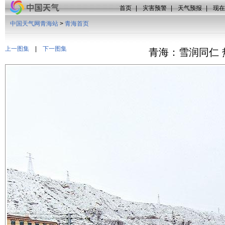
首页
|
灾害预警
|
天气预报
|
现在
中国天气网青海站
>
青海首页
上一图集
|
下一图集
青海：雪润同仁