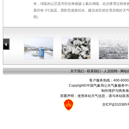
米，绵延的山峦及市区街角都披上素白绸缎。此次降雪过程有效
晨仍有-3℃低温，需防范道路结冰。建议农区抓住雪后晴好天气
萌）
关于我们
-
联系我们
-
人员招聘
-
网站
客户服务热线：400-6000
Copyright©中国气象局公共气象服务中心 All
制作维护与商务推
郑重声明：使用本站天气信息，请与本站联系
京ICP证01038