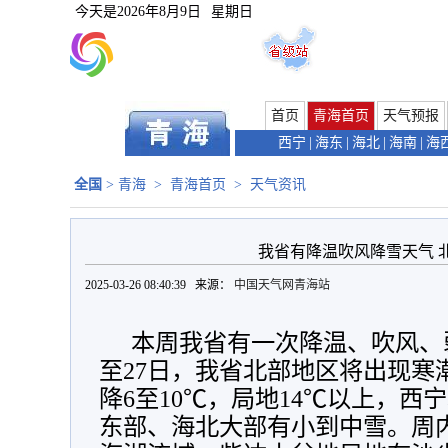
今天是
2026年8月9日
星期日
首页
青海首页
天气预报
西宁
|
海东
|
海北
|
海南
|
海
全国
>
青海
>
青海首页
>
天气资讯
我省有降温吹风降雪天气 
2025-03-26 08:40:39 来源：
中国天气网青海站
本周我省有一次降温、吹风、
至27日，我省北部地区将出现寒
降6至10℃，局地14℃以上，西
东部、海北大部有小到中雪。周