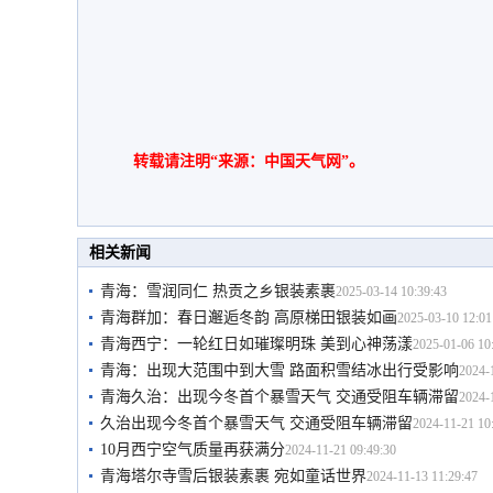
转载请注明“来源：中国天气网”。
相关新闻
青海：雪润同仁 热贡之乡银装素裹
2025-03-14 10:39:43
青海群加：春日邂逅冬韵 高原梯田银装如画
2025-03-10 12:01
青海西宁：一轮红日如璀璨明珠 美到心神荡漾
2025-01-06 10
青海：出现大范围中到大雪 路面积雪结冰出行受影响
2024-
青海久治：出现今冬首个暴雪天气 交通受阻车辆滞留
2024-
久治出现今冬首个暴雪天气 交通受阻车辆滞留
2024-11-21 10
10月西宁空气质量再获满分
2024-11-21 09:49:30
青海塔尔寺雪后银装素裹 宛如童话世界
2024-11-13 11:29:47