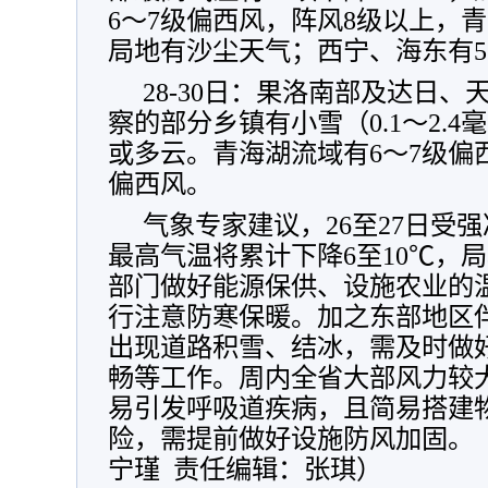
6～7级偏西风，阵风8级以上，
局地有沙尘天气；西宁、海东有5
28-30日：果洛南部及达日
察的部分乡镇有小雪（0.1～2.
或多云。青海湖流域有6～7级偏
偏西风。
气象专家建议，26至27日受
最高气温将累计下降6至10℃，局
部门做好能源保供、设施农业的
行注意防寒保暖。加之东部地区
出现道路积雪、结冰，需及时做
畅等工作。周内全省大部风力较
易引发呼吸道疾病，且简易搭建
险，需提前做好设施防风加固。（
宁瑾 责任编辑：张琪）