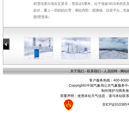
积雪深度出现在瓦里关，雪深达5厘米。位于海拔3816米的
起伏，覆上一层皑皑白雪；测站内部、观测场、仪器平台，也被
图/贾莹珠）
关于我们
-
联系我们
-
人员招聘
-
网站
客户服务热线：400-6000
Copyright©中国气象局公共气象服务中心 All
制作维护与商务推
郑重声明：使用本站天气信息，请与本站联系
京ICP证01038