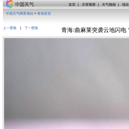
首页
|
灾害预警
|
天气预报
|
现在
中国天气网青海站
>
青海首页
上一图集
|
下一图集
青海:曲麻莱突袭云地闪电