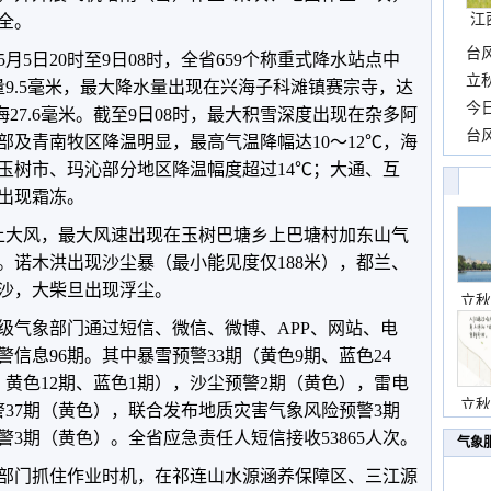
江
全。
台
月5日20时至9日08时，全省659个称重式降水站点中
长
立
量9.5毫米，最大降水量出现在兴海子科滩镇赛宗寺，达
前
今
海27.6毫米。截至9日08时，最大积雪深度出现在杂多阿
一
台
部及青南牧区降温明显，最高气温降幅达10～12℃，海
高
玉树市、玛沁部分地区降温幅度超过14℃；大通、互
出现霜冻。
上大风，最大风速出现在玉树巴塘乡上巴塘村加东山气
级）。诺木洪出现沙尘暴（最小能见度仅188米），都兰、
沙，大柴旦出现浮尘。
立秋
级气象部门通过短信、微信、微博、APP、网站、电
信息96期。其中暴雪预警33期（黄色9期、蓝色24
、黄色12期、蓝色1期），沙尘预警2期（黄色），雷电
立秋
警37期（黄色），联合发布地质灾害气象风险预警3期
3期（黄色）。全省应急责任人短信接收53865人次。
气象
象部门抓住作业时机，在祁连山水源涵养保障区、三江源