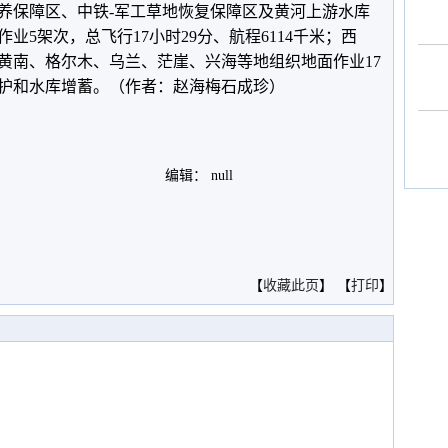
养保障区、中铁-军工草地恢复保障区及黄河上游水库
业5架次，总飞行17小时29分、航程6114千米；西
黄南、格尔木、乌兰、茫崖、兴海等地组织地面作业17
护和水库增蓄。（作者：赵海梅石成珍）
编辑： null
。
【
收藏此页
】 【
打印
】