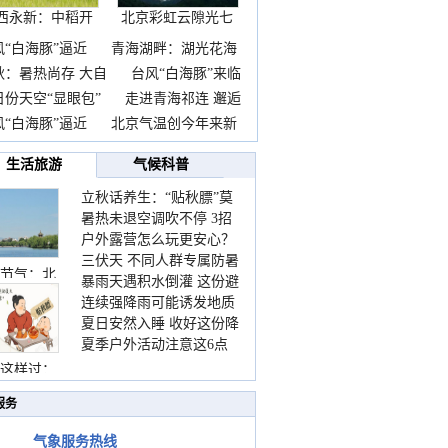
西永新：中稻开
北京彩虹云隙光七
镰抢
彩云
风“白海豚”逼近
青海湖畔：湖光花海
秋：暑热尚存 大自
台风“白海豚”来临
日份天空“显眼包”
走进青海祁连 邂逅
风“白海豚”逼近
北京气温创今年来新
生活旅游
气候科普
立秋话养生：“贴秋膘”莫
暑热未退空调吹不停 3招
着急 先清暑再防燥
户外露营怎么玩更安心？
护住肩颈不酸痛
三伏天 不同人群专属防暑
这份攻略请收好
节气：北
暴雨天遇积水倒灌 这份避
要点请收好
连续强降雨可能诱发地质
险提示请收好
夏日安然入睡 收好这份降
灾害 这些前兆要知道
夏季户外活动注意这6点
温小贴士
防暑健身两不误
这样过：
服务
气象服务热线