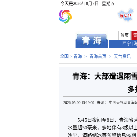
今天是
2026年8月7日
星期五
首页
西宁
|
全国
>
青海
>
青海首页
>
天气资讯
青海：大部遭遇雨雪
多
2026-05-09 15:19:09 来源：
中国天气网青海
5月5日夜间至8日，青海
水量超50毫米，多地伴有8级
沙尘、道路结冰等预警信息96期