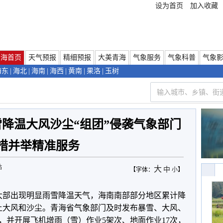
设为首页
加入收藏
青海首页
天气预报
精细预报
大美青海
气象服务
气象科普
气象
海东
|
海北
|
海南
|
海西
|
黄南
|
果洛
|
玉树
降温大风沙尘“组团”侵袭气象部门
措并举精准服务
站
大
中
【字体：
小
】
省大部出现明显雨雪降温天气，海南南部部分地区累计降
以上大风和沙尘。青海省气象部门及时发布暴雪、大风、
，并开展飞机增雨（雪）作业5架次、地面作业17次，