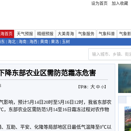
设为首页
加入收藏
青海首页
天气预报
精细预报
大美青海
气象服务
气象科普
气象
海东
|
海北
|
海南
|
海西
|
黄南
|
果洛
|
玉树
下降东部农业区需防范霜冻危害
站
大
中
【字体：
小
】
影响，预计5月14日20时至5月16日12时，我省东部农
℃，东部农业区需防范5月14至16日霜冻过程对农作物
大通、互助、平安、化隆等局部地区日最低气温降至0℃以