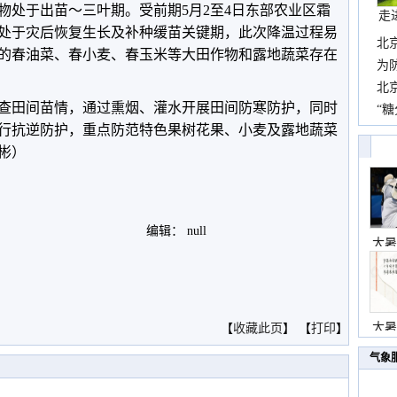
物处于出苗～三叶期。受前期5月2至4日东部农业区霜
走
处于灾后恢复生长及补种缓苗关键期，此次降温过程易
北
的春油菜、春小麦、春玉米等大田作物和露地蔬菜存在
霞
为
观
北
查田间苗情，通过熏烟、灌水开展田间防寒防护，同时
现
“糖
行抗逆防护，重点防范特色果树花果、小麦及露地蔬菜
主
彬）
编辑： null
大暑
。
大暑
【
收藏此页
】 【
打印
】
气象