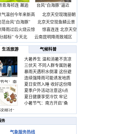
进青海祁连 邂逅
台风“白海豚”逼近
一
京气温创今年来新高
北京天空现瑰丽朝
防范台风“白海豚”
北京天空现鱼鳞云景
京降雨过后火烧云惊
惊喜连连 北京天空
分超标” 今天北
云南昆明降雨致城区
生活旅游
气候科普
大暑养生 温和消暑不贪凉
三伏天 不同人群专属防暑
暴雨天遇积水倒灌 这份避
要点请收好
连续强降雨可能诱发地质
险提示请收好
节气：南
夏日安然入睡 收好这份降
灾害 这些前兆要知道
夏季户外活动注意这6点
温小贴士
夏日健康享受冷饮 牢记
防暑健身两不误
小暑节气：南方开启“桑
“两注意一控制”
拿”模式 北方陆续进入雨
这样过：
季
服务
气象服务热线