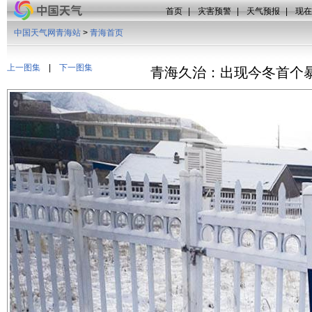
首页
|
灾害预警
|
天气预报
|
现在
中国天气网青海站
>
青海首页
上一图集
|
下一图集
青海久治：出现今冬首个