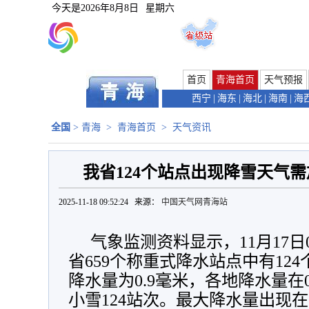
今天是
2026年8月8日
星期六
首页
青海首页
天气预报
西宁
|
海东
|
海北
|
海南
|
海
全国
>
青海
>
青海首页
>
天气资讯
我省124个站点出现降雪天气
2025-11-18 09:52:24 来源：
中国天气网青海站
气象监测资料显示，11月17日0
省659个称重式降水站点中有12
降水量为0.9毫米，各地降水量在0
小雪124站次。最大降水量出现