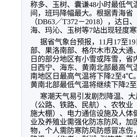
称多、玉树、囊谦48小时最低气温降
间，班玛降幅最大。根据青海省
（DB63／T372－2018），
海、玛沁、玉树等7站出现轻度
据省气象台预报，11月17至
部、果洛南部、格尔木市及大通
日的部分地区有小雪或阵雪，省内
日西宁、海东、黄南北部最高气温
南地区日最高气温将下降2至4℃
黄南北部最低气温将继续下降2至
寒潮天气易引发剧烈降温、大
（公路、铁路、民航）、农牧业
施大棚）、电力通信设施及人体
业及养殖业需强化防冻防风，加
物，个人需防寒防风防感冒冻伤